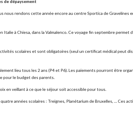
ses de dépaysement
Nous nous rendons cette année encore au centre Sportica de Gravelines e
n Italie à Chiesa, dans la Valmalenco. Ce voyage fin septembre permet d
tivités scolaires et sont obligatoires (seul un certificat médical peut d
ement lieu tous les 2 ans (P4 et P6). Les paiements pourront être orga
de pour le budget des parents.
ix en veillant à ce que le séjour soit accessible pour tous.
 quatre années scolaires : Treignes, Planétarium de Bruxelles, … Ces act